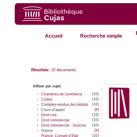
Accueil
Recherche simple
Résultats
10
documents
Affiner par sujet
(10)
•
Chambres de commerce
(10)
•
Codes
(10)
•
Comptes-rendus des débats
[X]
•
Cours d’appel
(10)
•
Droit civil
(10)
•
Droit commercial
(10)
•
Droit commercial - Sources
[X]
•
France
(10)
France. Conseil d’Etat