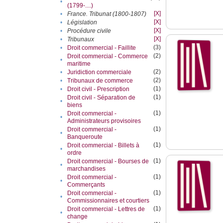
•
(1799-....)
[X]
•
France. Tribunat (1800-1807)
[X]
•
Législation
[X]
•
Procédure civile
[X]
•
Tribunaux
(3)
•
Droit commercial - Faillite
(2)
Droit commercial - Commerce
•
maritime
(2)
•
Juridiction commerciale
(2)
•
Tribunaux de commerce
(1)
•
Droit civil - Prescription
(1)
Droit civil - Séparation de
•
biens
(1)
Droit commercial -
•
Administrateurs provisoires
(1)
Droit commercial -
•
Banqueroute
(1)
Droit commercial - Billets à
•
ordre
(1)
Droit commercial - Bourses de
•
marchandises
(1)
Droit commercial -
•
Commerçants
(1)
Droit commercial -
•
Commissionnaires et courtiers
(1)
Droit commercial - Lettres de
•
change