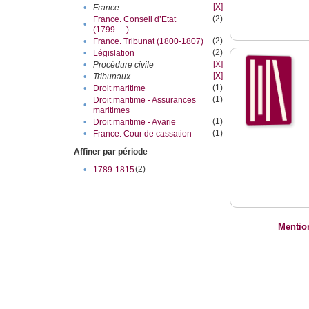
[X]
•
France
(2)
France. Conseil d’Etat
•
(1799-....)
(2)
•
France. Tribunat (1800-1807)
(2)
•
Législation
[X]
•
Procédure civile
[X]
•
Tribunaux
(1)
•
Droit maritime
(1)
Droit maritime - Assurances
•
maritimes
(1)
•
Droit maritime - Avarie
(1)
•
France. Cour de cassation
Affiner par période
(2)
•
1789-1815
Mentio