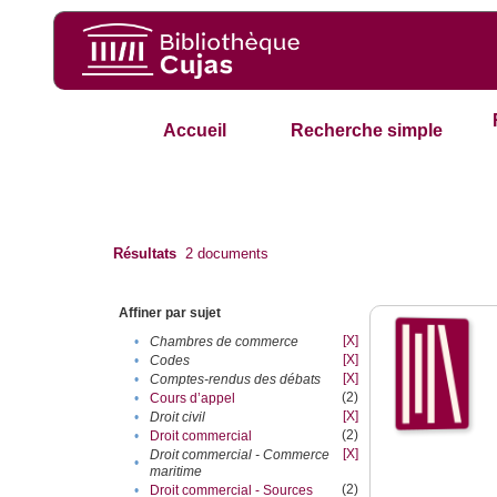
Accueil
Recherche simple
Résultats
2
documents
Affiner par sujet
[X]
•
Chambres de commerce
[X]
•
Codes
[X]
•
Comptes-rendus des débats
(2)
•
Cours d’appel
[X]
•
Droit civil
(2)
•
Droit commercial
[X]
Droit commercial - Commerce
•
maritime
(2)
•
Droit commercial - Sources