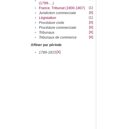
•
(1799-....)
(1)
•
France. Tribunat (1800-1807)
[X]
•
Juridiction commerciale
(1)
•
Législation
[X]
•
Procédure civile
[X]
•
Procédure commerciale
[X]
•
Tribunaux
[X]
•
Tribunaux de commerce
Affiner par période
[X]
•
1789-1815