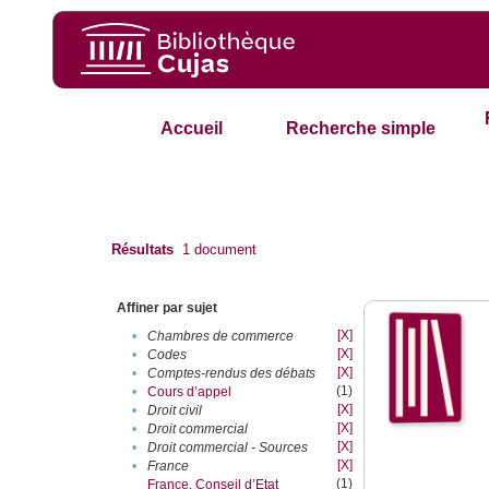
Accueil
Recherche simple
Résultats
1
document
Affiner par sujet
[X]
•
Chambres de commerce
[X]
•
Codes
[X]
•
Comptes-rendus des débats
(1)
•
Cours d’appel
[X]
•
Droit civil
[X]
•
Droit commercial
[X]
•
Droit commercial - Sources
[X]
•
France
(1)
France. Conseil d’Etat