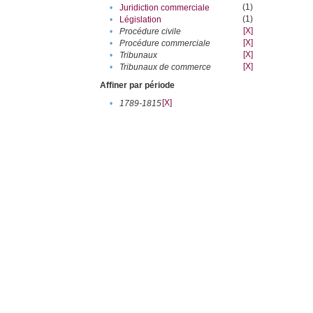
(1)
•
Juridiction commerciale
(1)
•
Législation
[X]
•
Procédure civile
[X]
•
Procédure commerciale
[X]
•
Tribunaux
[X]
•
Tribunaux de commerce
Affiner par période
[X]
•
1789-1815