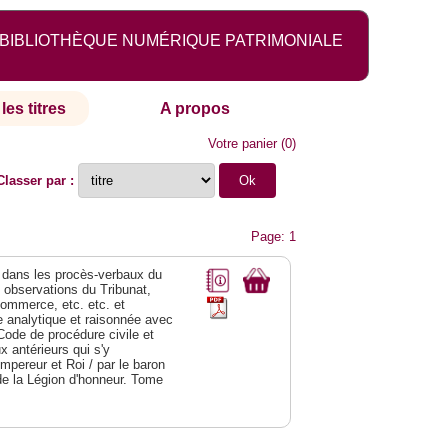
BIBLIOTHÈQUE NUMÉRIQUE PATRIMONIALE
les titres
A propos
Votre panier
(
0
)
Classer par :
Page: 1
dans les procès-verbaux du
s observations du Tribunat,
commerce, etc. etc. et
analytique et raisonnée avec
Code de procédure civile et
 antérieurs qui s'y
Empereur et Roi / par le baron
de la Légion d'honneur. Tome