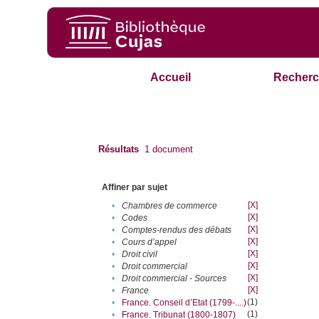
Accueil
Recherc
Résultats
1
document
Affiner par sujet
[X]
•
Chambres de commerce
[X]
•
Codes
[X]
•
Comptes-rendus des débats
[X]
•
Cours d’appel
[X]
•
Droit civil
[X]
•
Droit commercial
[X]
•
Droit commercial - Sources
[X]
•
France
(1)
•
France. Conseil d’Etat (1799-....)
(1)
•
France. Tribunat (1800-1807)