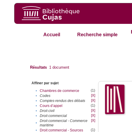
Accueil
Recherche simple
Résultats
1
document
Affiner par sujet
(1)
•
Chambres de commerce
[X]
•
Codes
[X]
•
Comptes-rendus des débats
(1)
•
Cours d’appel
[X]
•
Droit civil
[X]
•
Droit commercial
[X]
Droit commercial - Commerce
•
maritime
(1)
•
Droit commercial - Sources