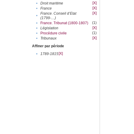
[X]
•
Droit maritime
[X]
•
France
[X]
France. Conseil d’Etat
•
(1799-....)
(1)
•
France. Tribunat (1800-1807)
[X]
•
Législation
(1)
•
Procédure civile
[X]
•
Tribunaux
Affiner par période
[X]
•
1789-1815