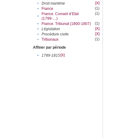
[X]
•
Droit maritime
(1)
•
France
(1)
France. Conseil d’Etat
•
(1799-....)
(1)
•
France. Tribunat (1800-1807)
[X]
•
Législation
[X]
•
Procédure civile
(1)
•
Tribunaux
Affiner par période
[X]
•
1789-1815