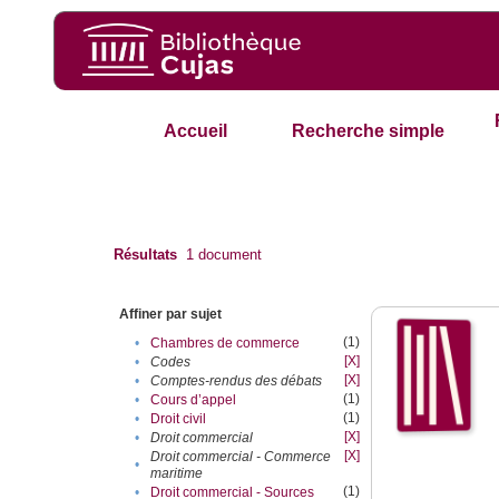
Accueil
Recherche simple
Résultats
1
document
Affiner par sujet
(1)
•
Chambres de commerce
[X]
•
Codes
[X]
•
Comptes-rendus des débats
(1)
•
Cours d’appel
(1)
•
Droit civil
[X]
•
Droit commercial
[X]
Droit commercial - Commerce
•
maritime
(1)
•
Droit commercial - Sources