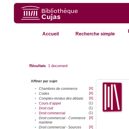
Accueil
Recherche simple
Résultats
1
document
Affiner par sujet
[X]
•
Chambres de commerce
[X]
•
Codes
[X]
•
Comptes-rendus des débats
(1)
•
Cours d’appel
(1)
•
Droit civil
(1)
•
Droit commercial
[X]
Droit commercial - Commerce
•
maritime
[X]
•
Droit commercial - Sources