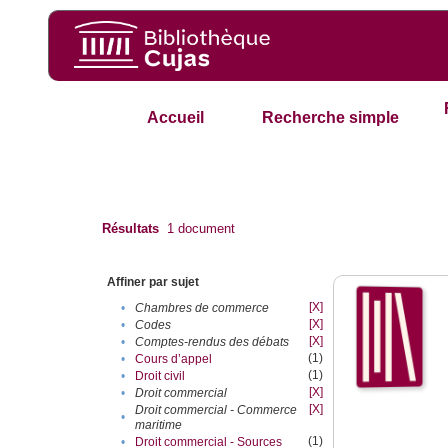
Accueil
Recherche simple
Résultats
1
document
Affiner par sujet
[X]
•
Chambres de commerce
[X]
•
Codes
[X]
•
Comptes-rendus des débats
(1)
•
Cours d’appel
(1)
•
Droit civil
[X]
•
Droit commercial
[X]
Droit commercial - Commerce
•
maritime
(1)
•
Droit commercial - Sources