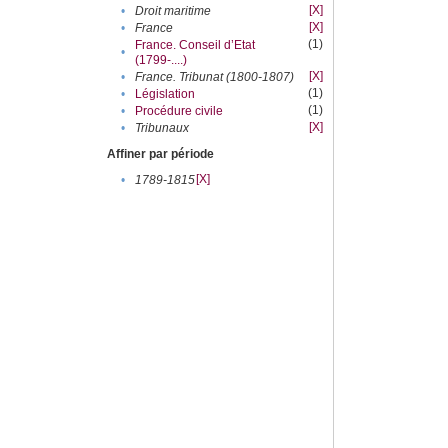
[X]
•
Droit maritime
[X]
•
France
(1)
France. Conseil d’Etat
•
(1799-....)
[X]
•
France. Tribunat (1800-1807)
(1)
•
Législation
(1)
•
Procédure civile
[X]
•
Tribunaux
Affiner par période
[X]
•
1789-1815