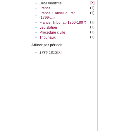
[X]
•
Droit maritime
(1)
•
France
(1)
France. Conseil d’Etat
•
(1799-....)
(1)
•
France. Tribunat (1800-1807)
(1)
•
Législation
(1)
•
Procédure civile
(1)
•
Tribunaux
Affiner par période
[X]
•
1789-1815