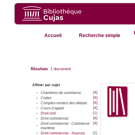
Accueil
Recherche simple
Résultats
1
document
Affiner par sujet
[X]
•
Chambres de commerce
[X]
•
Codes
[X]
•
Comptes-rendus des débats
[X]
•
Cours d’appel
(1)
•
Droit civil
[X]
•
Droit commercial
[X]
Droit commercial - Commerce
•
maritime
(1)
•
Droit commercial - Sources