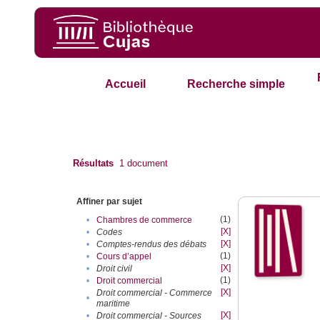
Accueil
Recherche simple
Résultats
1
document
Affiner par sujet
(1)
•
Chambres de commerce
[X]
•
Codes
[X]
•
Comptes-rendus des débats
(1)
•
Cours d’appel
[X]
•
Droit civil
(1)
•
Droit commercial
[X]
Droit commercial - Commerce
•
maritime
[X]
•
Droit commercial - Sources