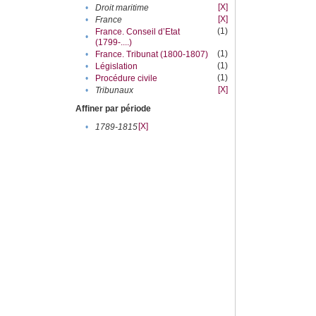
[X]
•
Droit maritime
[X]
•
France
(1)
France. Conseil d’Etat
•
(1799-....)
(1)
•
France. Tribunat (1800-1807)
(1)
•
Législation
(1)
•
Procédure civile
[X]
•
Tribunaux
Affiner par période
[X]
•
1789-1815