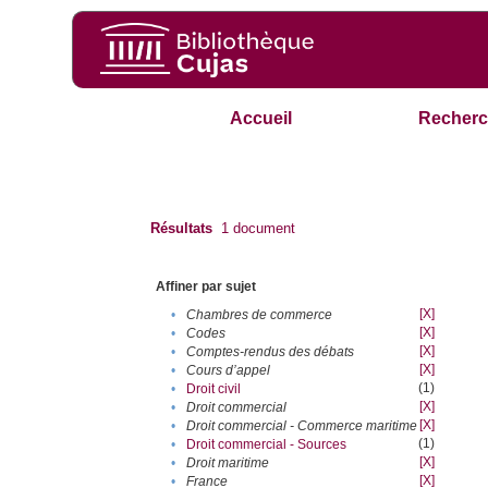
Accueil
Recherc
Résultats
1
document
Affiner par sujet
[X]
•
Chambres de commerce
[X]
•
Codes
[X]
•
Comptes-rendus des débats
[X]
•
Cours d’appel
(1)
•
Droit civil
[X]
•
Droit commercial
[X]
•
Droit commercial - Commerce maritime
(1)
•
Droit commercial - Sources
[X]
•
Droit maritime
[X]
•
France