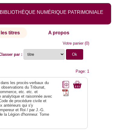
BIBLIOTHÈQUE NUMÉRIQUE PATRIMONIALE
les titres
A propos
Votre panier
(
0
)
Classer par :
Page: 1
dans les procès-verbaux du
s observations du Tribunat,
commerce, etc. etc. et
analytique et raisonnée avec
Code de procédure civile et
 antérieurs qui s'y
Empereur et Roi / par J.-G.
de la Légion d'honneur. Tome