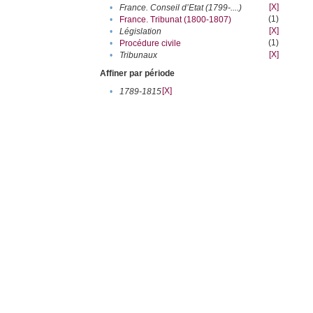
[X]
•
France. Conseil d’Etat (1799-....)
(1)
•
France. Tribunat (1800-1807)
[X]
•
Législation
(1)
•
Procédure civile
[X]
•
Tribunaux
Affiner par période
[X]
•
1789-1815