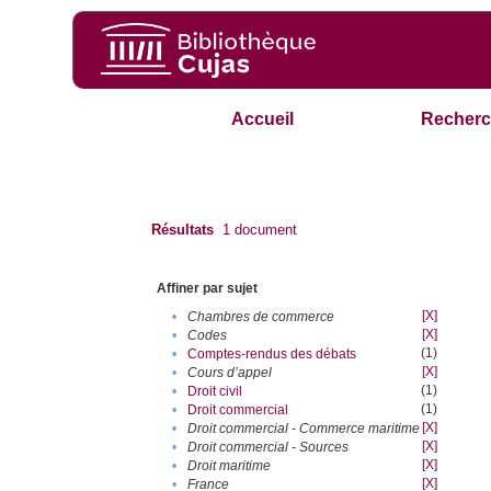
Accueil
Recherc
Résultats
1
document
Affiner par sujet
[X]
•
Chambres de commerce
[X]
•
Codes
(1)
•
Comptes-rendus des débats
[X]
•
Cours d’appel
(1)
•
Droit civil
(1)
•
Droit commercial
[X]
•
Droit commercial - Commerce maritime
[X]
•
Droit commercial - Sources
[X]
•
Droit maritime
[X]
•
France