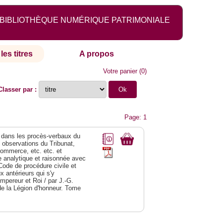
BIBLIOTHÈQUE NUMÉRIQUE PATRIMONIALE
les titres
A propos
Votre panier
(
0
)
Classer par :
Page: 1
dans les procès-verbaux du
s observations du Tribunat,
commerce, etc. etc. et
analytique et raisonnée avec
Code de procédure civile et
 antérieurs qui s'y
Empereur et Roi / par J.-G.
de la Légion d'honneur. Tome