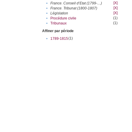
[X]
•
France. Conseil d’Etat (1799-....)
[X]
•
France. Tribunat (1800-1807)
[X]
•
Législation
(1)
•
Procédure civile
(1)
•
Tribunaux
Affiner par période
(1)
•
1789-1815