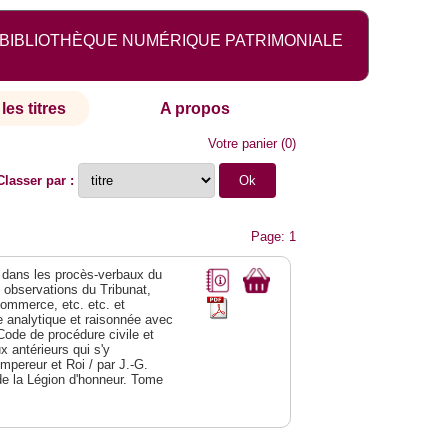
BIBLIOTHÈQUE NUMÉRIQUE PATRIMONIALE
les titres
A propos
Votre panier
(
0
)
Classer par :
Page: 1
dans les procès-verbaux du
s observations du Tribunat,
commerce, etc. etc. et
analytique et raisonnée avec
Code de procédure civile et
 antérieurs qui s'y
Empereur et Roi / par J.-G.
de la Légion d'honneur. Tome