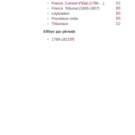
(1)
•
France. Conseil d’Etat (1799-....)
[X]
•
France. Tribunat (1800-1807)
[X]
•
Législation
[X]
•
Procédure civile
(1)
•
Tribunaux
Affiner par période
[X]
•
1789-1815