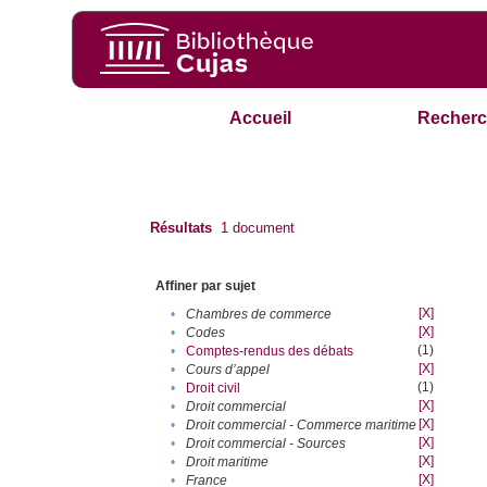
Accueil
Recherc
Résultats
1
document
Affiner par sujet
[X]
•
Chambres de commerce
[X]
•
Codes
(1)
•
Comptes-rendus des débats
[X]
•
Cours d’appel
(1)
•
Droit civil
[X]
•
Droit commercial
[X]
•
Droit commercial - Commerce maritime
[X]
•
Droit commercial - Sources
[X]
•
Droit maritime
[X]
•
France