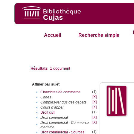
Accueil
Recherche simple
Résultats
1
document
Affiner par sujet
(1)
•
Chambres de commerce
[X]
•
Codes
[X]
•
Comptes-rendus des débats
[X]
•
Cours d’appel
(1)
•
Droit civil
[X]
•
Droit commercial
[X]
Droit commercial - Commerce
•
maritime
(1)
•
Droit commercial - Sources