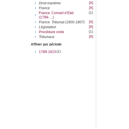
[X]
•
Droit maritime
[X]
•
France
(1)
France. Conseil d’Etat
•
(1799-....)
[X]
•
France. Tribunat (1800-1807)
[X]
•
Législation
(1)
•
Procédure civile
[X]
•
Tribunaux
Affiner par période
(1)
•
1789-1815