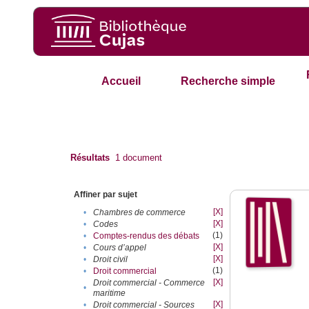
Accueil
Recherche simple
Résultats
1
document
Affiner par sujet
[X]
•
Chambres de commerce
[X]
•
Codes
(1)
•
Comptes-rendus des débats
[X]
•
Cours d’appel
[X]
•
Droit civil
(1)
•
Droit commercial
[X]
Droit commercial - Commerce
•
maritime
[X]
•
Droit commercial - Sources