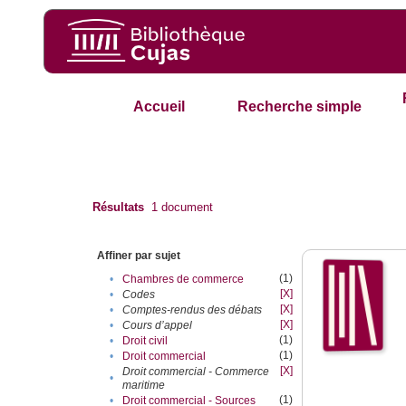
Accueil
Recherche simple
Résultats
1
document
Affiner par sujet
(1)
•
Chambres de commerce
[X]
•
Codes
[X]
•
Comptes-rendus des débats
[X]
•
Cours d’appel
(1)
•
Droit civil
(1)
•
Droit commercial
[X]
Droit commercial - Commerce
•
maritime
(1)
•
Droit commercial - Sources