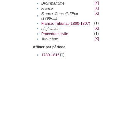
[X]
•
Droit maritime
[X]
•
France
[X]
France. Conseil d’Etat
•
(1799-....)
(1)
•
France. Tribunat (1800-1807)
[X]
•
Législation
(1)
•
Procédure civile
[X]
•
Tribunaux
Affiner par période
(1)
•
1789-1815