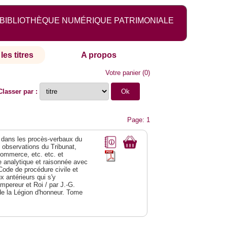
BIBLIOTHÈQUE NUMÉRIQUE PATRIMONIALE
les titres
A propos
Votre panier
(
0
)
Classer par :
Page: 1
dans les procès-verbaux du
s observations du Tribunat,
commerce, etc. etc. et
analytique et raisonnée avec
Code de procédure civile et
 antérieurs qui s'y
Empereur et Roi / par J.-G.
de la Légion d'honneur. Tome