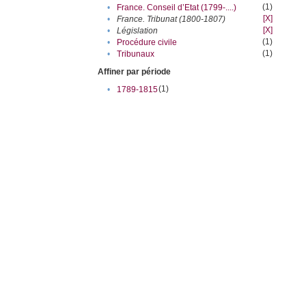
(1)
•
France. Conseil d’Etat (1799-....)
[X]
•
France. Tribunat (1800-1807)
[X]
•
Législation
(1)
•
Procédure civile
(1)
•
Tribunaux
Affiner par période
(1)
•
1789-1815