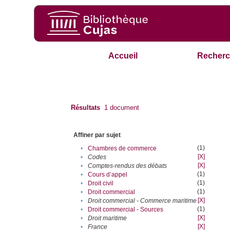
Accueil
Recherc
Résultats
1
document
Affiner par sujet
(1)
•
Chambres de commerce
[X]
•
Codes
[X]
•
Comptes-rendus des débats
(1)
•
Cours d’appel
(1)
•
Droit civil
(1)
•
Droit commercial
[X]
•
Droit commercial - Commerce maritime
(1)
•
Droit commercial - Sources
[X]
•
Droit maritime
[X]
•
France