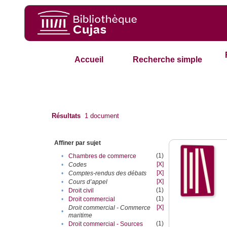
Accueil
Recherche simple
Résultats
1
document
Affiner par sujet
(1)
•
Chambres de commerce
[X]
•
Codes
[X]
•
Comptes-rendus des débats
[X]
•
Cours d’appel
(1)
•
Droit civil
(1)
•
Droit commercial
[X]
Droit commercial - Commerce
•
maritime
(1)
•
Droit commercial - Sources