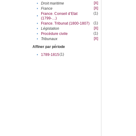
[X]
•
Droit maritime
[X]
•
France
(1)
France. Conseil d’Etat
•
(1799-....)
(1)
•
France. Tribunat (1800-1807)
[X]
•
Législation
(1)
•
Procédure civile
[X]
•
Tribunaux
Affiner par période
(1)
•
1789-1815