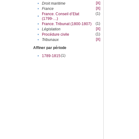
[X]
•
Droit maritime
[X]
•
France
(1)
France. Conseil d’Etat
•
(1799-....)
(1)
•
France. Tribunat (1800-1807)
[X]
•
Législation
(1)
•
Procédure civile
[X]
•
Tribunaux
Affiner par période
(1)
•
1789-1815