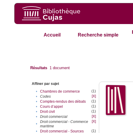
Accueil
Recherche simple
Résultats
1
document
Affiner par sujet
(1)
•
Chambres de commerce
[X]
•
Codes
(1)
•
Comptes-rendus des débats
(1)
•
Cours d’appel
(1)
•
Droit civil
[X]
•
Droit commercial
[X]
Droit commercial - Commerce
•
maritime
(1)
•
Droit commercial - Sources