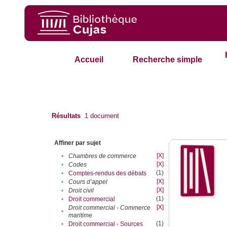
Accueil
Recherche simple
Résultats
1
document
Affiner par sujet
[X]
•
Chambres de commerce
[X]
•
Codes
(1)
•
Comptes-rendus des débats
[X]
•
Cours d’appel
[X]
•
Droit civil
(1)
•
Droit commercial
[X]
Droit commercial - Commerce
•
maritime
(1)
•
Droit commercial - Sources