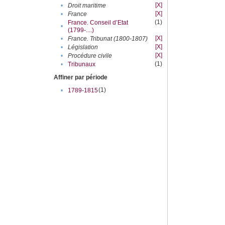
[X]
•
Droit maritime
[X]
•
France
(1)
France. Conseil d’Etat
•
(1799-....)
[X]
•
France. Tribunat (1800-1807)
[X]
•
Législation
[X]
•
Procédure civile
(1)
•
Tribunaux
Affiner par période
(1)
•
1789-1815