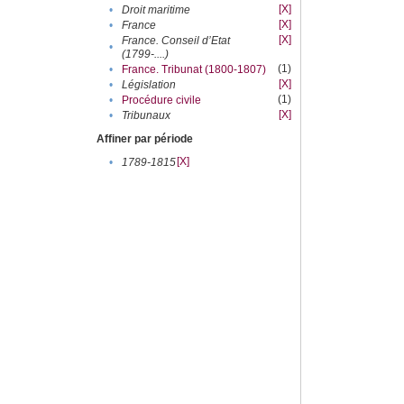
[X]
•
Droit maritime
[X]
•
France
[X]
France. Conseil d’Etat
•
(1799-....)
(1)
•
France. Tribunat (1800-1807)
[X]
•
Législation
(1)
•
Procédure civile
[X]
•
Tribunaux
Affiner par période
[X]
•
1789-1815