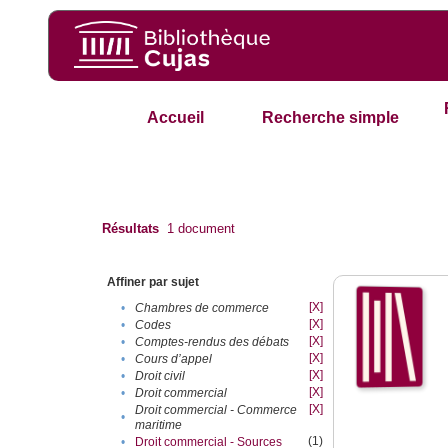
Accueil
Recherche simple
Résultats
1
document
Affiner par sujet
[X]
•
Chambres de commerce
[X]
•
Codes
[X]
•
Comptes-rendus des débats
[X]
•
Cours d’appel
[X]
•
Droit civil
[X]
•
Droit commercial
[X]
Droit commercial - Commerce
•
maritime
(1)
•
Droit commercial - Sources