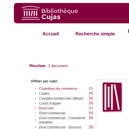
Accueil
Recherche simple
Résultats
1
document
Affiner par sujet
(1)
•
Chambres de commerce
[X]
•
Codes
[X]
•
Comptes-rendus des débats
[X]
•
Cours d’appel
(1)
•
Droit civil
[X]
•
Droit commercial
[X]
Droit commercial - Commerce
•
maritime
[X]
•
Droit commercial - Sources