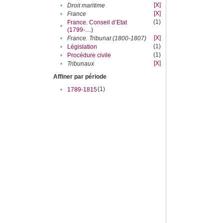
[X]
•
Droit maritime
[X]
•
France
(1)
France. Conseil d’Etat
•
(1799-....)
[X]
•
France. Tribunat (1800-1807)
(1)
•
Législation
(1)
•
Procédure civile
[X]
•
Tribunaux
Affiner par période
(1)
•
1789-1815