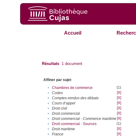
Accueil
Recherc
Résultats
1
document
Affiner par sujet
(1)
•
Chambres de commerce
[X]
•
Codes
[X]
•
Comptes-rendus des débats
[X]
•
Cours d’appel
[X]
•
Droit civil
[X]
•
Droit commercial
[X]
•
Droit commercial - Commerce maritime
(1)
•
Droit commercial - Sources
[X]
•
Droit maritime
[X]
•
France