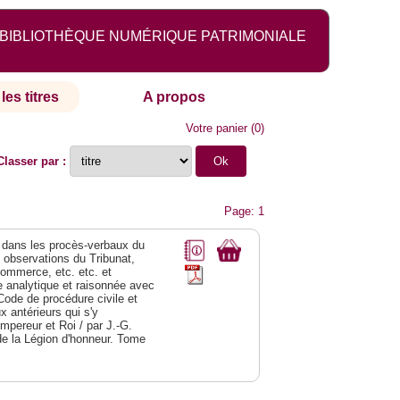
BIBLIOTHÈQUE NUMÉRIQUE PATRIMONIALE
les titres
A propos
Votre panier
(
0
)
Classer par :
Page: 1
dans les procès-verbaux du
s observations du Tribunat,
commerce, etc. etc. et
analytique et raisonnée avec
Code de procédure civile et
 antérieurs qui s'y
Empereur et Roi / par J.-G.
de la Légion d'honneur. Tome