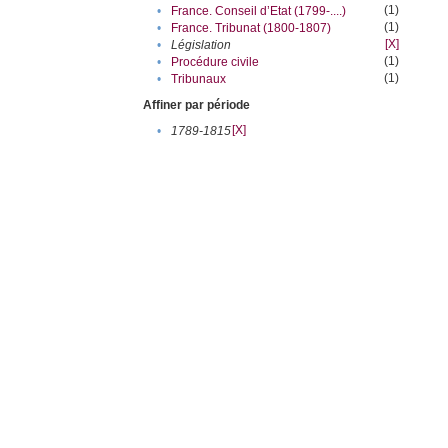
(1)
•
France. Conseil d’Etat (1799-....)
(1)
•
France. Tribunat (1800-1807)
[X]
•
Législation
(1)
•
Procédure civile
(1)
•
Tribunaux
Affiner par période
[X]
•
1789-1815