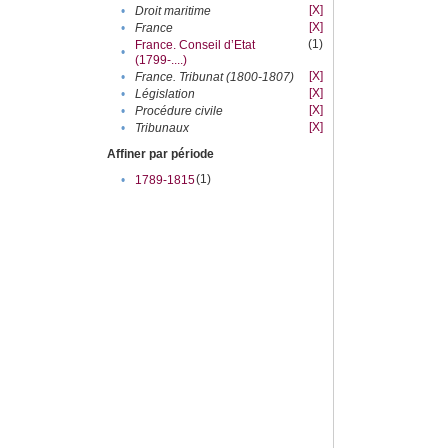
[X]
•
Droit maritime
[X]
•
France
(1)
France. Conseil d’Etat
•
(1799-....)
[X]
•
France. Tribunat (1800-1807)
[X]
•
Législation
[X]
•
Procédure civile
[X]
•
Tribunaux
Affiner par période
(1)
•
1789-1815