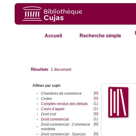
Accueil
Recherche simple
Résultats
1
document
Affiner par sujet
[X]
•
Chambres de commerce
[X]
•
Codes
(1)
•
Comptes-rendus des débats
(1)
•
Cours d’appel
[X]
•
Droit civil
(1)
•
Droit commercial
[X]
Droit commercial - Commerce
•
maritime
[X]
•
Droit commercial - Sources