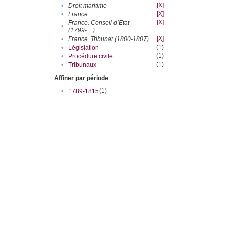
[X]
•
Droit maritime
[X]
•
France
[X]
France. Conseil d’Etat
•
(1799-....)
[X]
•
France. Tribunat (1800-1807)
(1)
•
Législation
(1)
•
Procédure civile
(1)
•
Tribunaux
Affiner par période
(1)
•
1789-1815