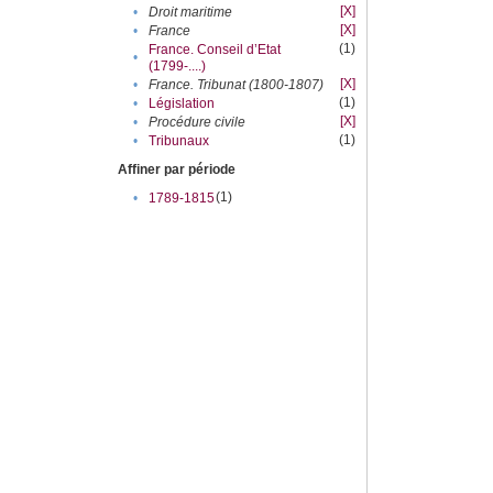
[X]
•
Droit maritime
[X]
•
France
(1)
France. Conseil d’Etat
•
(1799-....)
[X]
•
France. Tribunat (1800-1807)
(1)
•
Législation
[X]
•
Procédure civile
(1)
•
Tribunaux
Affiner par période
(1)
•
1789-1815