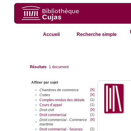
Accueil
Recherche simple
Résultats
1
document
Affiner par sujet
[X]
•
Chambres de commerce
[X]
•
Codes
(1)
•
Comptes-rendus des débats
(1)
•
Cours d’appel
[X]
•
Droit civil
(1)
•
Droit commercial
[X]
Droit commercial - Commerce
•
maritime
(1)
•
Droit commercial - Sources