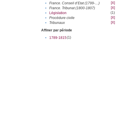
[X]
•
France. Conseil d’Etat (1799-....)
[X]
•
France. Tribunat (1800-1807)
(1)
•
Législation
[X]
•
Procédure civile
[X]
•
Tribunaux
Affiner par période
(1)
•
1789-1815