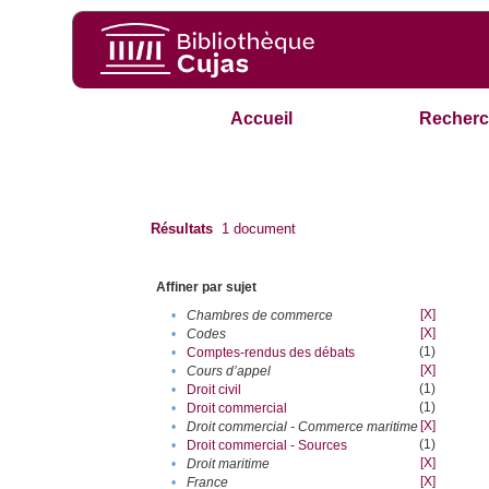
Accueil
Recherc
Résultats
1
document
Affiner par sujet
[X]
•
Chambres de commerce
[X]
•
Codes
(1)
•
Comptes-rendus des débats
[X]
•
Cours d’appel
(1)
•
Droit civil
(1)
•
Droit commercial
[X]
•
Droit commercial - Commerce maritime
(1)
•
Droit commercial - Sources
[X]
•
Droit maritime
[X]
•
France