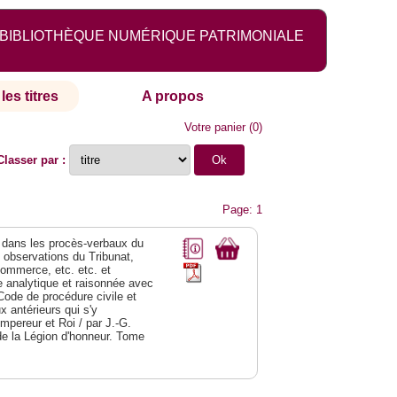
BIBLIOTHÈQUE NUMÉRIQUE PATRIMONIALE
les titres
A propos
Votre panier
(
0
)
Classer par :
Page: 1
dans les procès-verbaux du
s observations du Tribunat,
commerce, etc. etc. et
analytique et raisonnée avec
Code de procédure civile et
 antérieurs qui s'y
Empereur et Roi / par J.-G.
de la Légion d'honneur. Tome