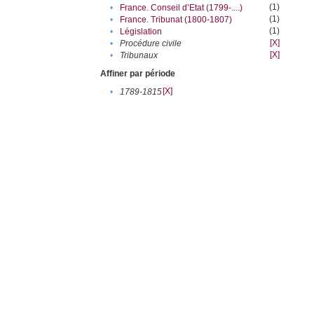
(1)
•
France. Conseil d’Etat (1799-....)
(1)
•
France. Tribunat (1800-1807)
(1)
•
Législation
[X]
•
Procédure civile
[X]
•
Tribunaux
Affiner par période
[X]
•
1789-1815