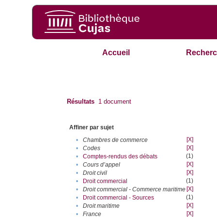
Accueil
Recherc
Résultats
1
document
Affiner par sujet
[X]
•
Chambres de commerce
[X]
•
Codes
(1)
•
Comptes-rendus des débats
[X]
•
Cours d’appel
[X]
•
Droit civil
(1)
•
Droit commercial
[X]
•
Droit commercial - Commerce maritime
(1)
•
Droit commercial - Sources
[X]
•
Droit maritime
[X]
•
France