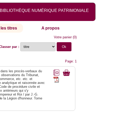
BIBLIOTHÈQUE NUMÉRIQUE PATRIMONIALE
les titres
A propos
Votre panier
(
0
)
Classer par :
Page: 1
dans les procès-verbaux du
s observations du Tribunat,
commerce, etc. etc. et
analytique et raisonnée avec
Code de procédure civile et
 antérieurs qui s'y
Empereur et Roi / par J.-G.
de la Légion d'honneur. Tome