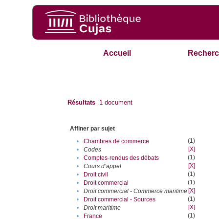
Accueil
Recherc
Résultats
1
document
Affiner par sujet
(1)
•
Chambres de commerce
[X]
•
Codes
(1)
•
Comptes-rendus des débats
[X]
•
Cours d’appel
(1)
•
Droit civil
(1)
•
Droit commercial
[X]
•
Droit commercial - Commerce maritime
(1)
•
Droit commercial - Sources
[X]
•
Droit maritime
(1)
•
France