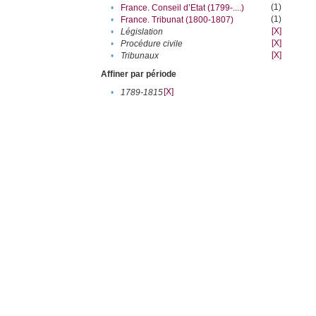
(1)
•
France. Conseil d’Etat (1799-....)
(1)
•
France. Tribunat (1800-1807)
[X]
•
Législation
[X]
•
Procédure civile
[X]
•
Tribunaux
Affiner par période
[X]
•
1789-1815