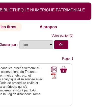
BIBLIOTHÈQUE NUMÉRIQUE PATRIMONIALE
les titres
A propos
Votre panier
(
0
)
Classer par :
Page: 1
dans les procès-verbaux du
s observations du Tribunat,
commerce, etc. etc. et
analytique et raisonnée avec
Code de procédure civile et
 antérieurs qui s'y
Empereur et Roi / par J.-G.
de la Légion d'honneur. Tome