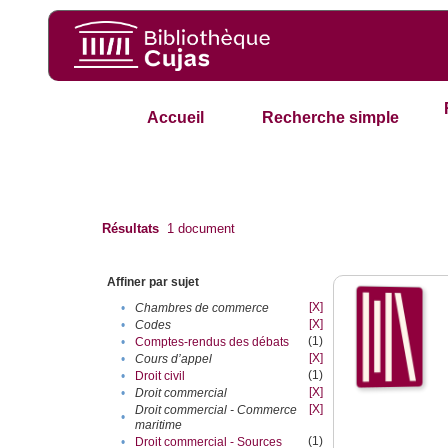
Accueil
Recherche simple
Résultats
1
document
Affiner par sujet
[X]
•
Chambres de commerce
[X]
•
Codes
(1)
•
Comptes-rendus des débats
[X]
•
Cours d’appel
(1)
•
Droit civil
[X]
•
Droit commercial
[X]
Droit commercial - Commerce
•
maritime
(1)
•
Droit commercial - Sources