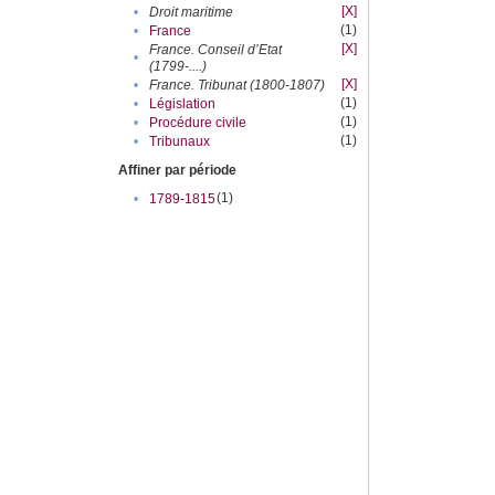
[X]
•
Droit maritime
(1)
•
France
[X]
France. Conseil d’Etat
•
(1799-....)
[X]
•
France. Tribunat (1800-1807)
(1)
•
Législation
(1)
•
Procédure civile
(1)
•
Tribunaux
Affiner par période
(1)
•
1789-1815