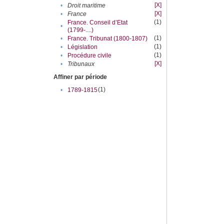
[X]
•
Droit maritime
[X]
•
France
(1)
France. Conseil d’Etat
•
(1799-....)
(1)
•
France. Tribunat (1800-1807)
(1)
•
Législation
(1)
•
Procédure civile
[X]
•
Tribunaux
Affiner par période
(1)
•
1789-1815