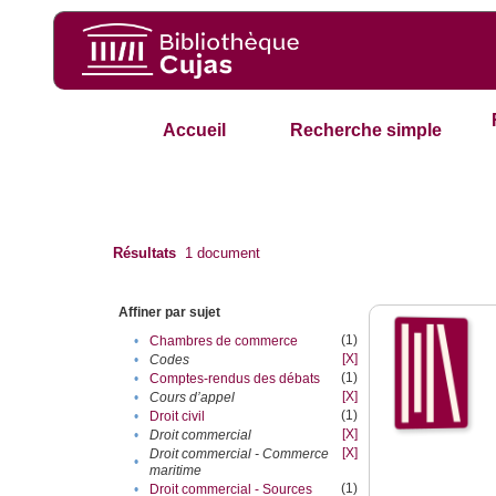
Accueil
Recherche simple
Résultats
1
document
Affiner par sujet
(1)
•
Chambres de commerce
[X]
•
Codes
(1)
•
Comptes-rendus des débats
[X]
•
Cours d’appel
(1)
•
Droit civil
[X]
•
Droit commercial
[X]
Droit commercial - Commerce
•
maritime
(1)
•
Droit commercial - Sources