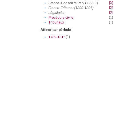
[X]
•
France. Conseil d’Etat (1799-....)
[X]
•
France. Tribunat (1800-1807)
[X]
•
Législation
(1)
•
Procédure civile
(1)
•
Tribunaux
Affiner par période
(1)
•
1789-1815