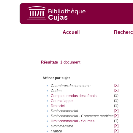
Accueil
Recherc
Résultats
1
document
Affiner par sujet
[X]
•
Chambres de commerce
[X]
•
Codes
(1)
•
Comptes-rendus des débats
(1)
•
Cours d’appel
(1)
•
Droit civil
[X]
•
Droit commercial
[X]
•
Droit commercial - Commerce maritime
(1)
•
Droit commercial - Sources
[X]
•
Droit maritime
[X]
•
France