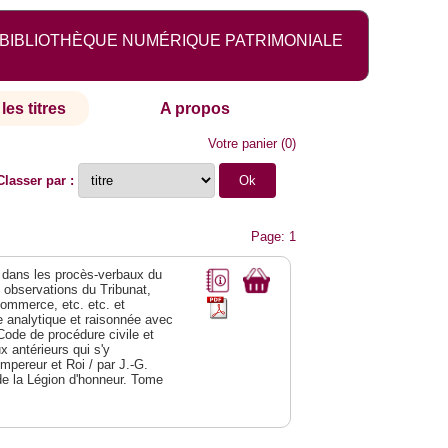
BIBLIOTHÈQUE NUMÉRIQUE PATRIMONIALE
les titres
A propos
Votre panier
(
0
)
Classer par :
Page: 1
dans les procès-verbaux du
s observations du Tribunat,
commerce, etc. etc. et
analytique et raisonnée avec
Code de procédure civile et
 antérieurs qui s'y
Empereur et Roi / par J.-G.
de la Légion d'honneur. Tome