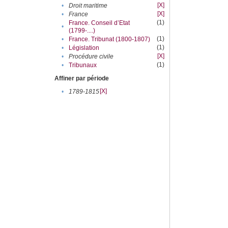
[X]
•
Droit maritime
[X]
•
France
(1)
France. Conseil d’Etat
•
(1799-....)
(1)
•
France. Tribunat (1800-1807)
(1)
•
Législation
[X]
•
Procédure civile
(1)
•
Tribunaux
Affiner par période
[X]
•
1789-1815