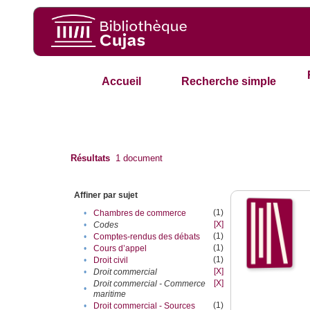
Accueil
Recherche simple
Résultats
1
document
Affiner par sujet
(1)
•
Chambres de commerce
[X]
•
Codes
(1)
•
Comptes-rendus des débats
(1)
•
Cours d’appel
(1)
•
Droit civil
[X]
•
Droit commercial
[X]
Droit commercial - Commerce
•
maritime
(1)
•
Droit commercial - Sources