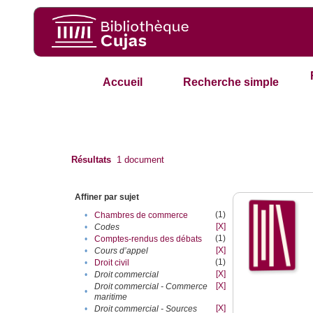
Accueil
Recherche simple
Résultats
1
document
Affiner par sujet
(1)
•
Chambres de commerce
[X]
•
Codes
(1)
•
Comptes-rendus des débats
[X]
•
Cours d’appel
(1)
•
Droit civil
[X]
•
Droit commercial
[X]
Droit commercial - Commerce
•
maritime
[X]
•
Droit commercial - Sources