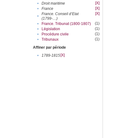
[X]
•
Droit maritime
[X]
•
France
[X]
France. Conseil d’Etat
•
(1799-....)
(1)
•
France. Tribunat (1800-1807)
(1)
•
Législation
(1)
•
Procédure civile
(1)
•
Tribunaux
Affiner par période
[X]
•
1789-1815