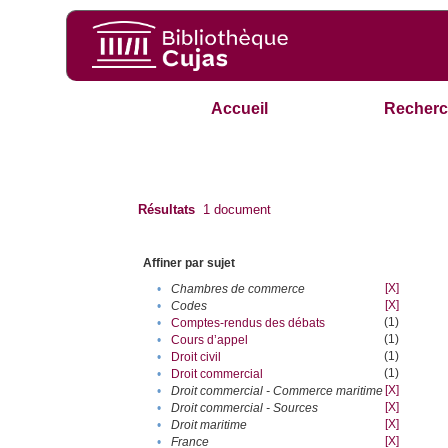
Accueil
Recherc
Résultats
1
document
Affiner par sujet
[X]
•
Chambres de commerce
[X]
•
Codes
(1)
•
Comptes-rendus des débats
(1)
•
Cours d’appel
(1)
•
Droit civil
(1)
•
Droit commercial
[X]
•
Droit commercial - Commerce maritime
[X]
•
Droit commercial - Sources
[X]
•
Droit maritime
[X]
•
France