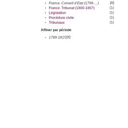
[X]
•
France. Conseil d’Etat (1799-....)
(1)
•
France. Tribunat (1800-1807)
(1)
•
Législation
(1)
•
Procédure civile
(1)
•
Tribunaux
Affiner par période
[X]
•
1789-1815