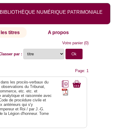
BIBLIOTHÈQUE NUMÉRIQUE PATRIMONIALE
les titres
A propos
Votre panier
(
0
)
Classer par :
Page: 1
dans les procès-verbaux du
s observations du Tribunat,
commerce, etc. etc. et
analytique et raisonnée avec
Code de procédure civile et
 antérieurs qui s'y
Empereur et Roi / par J.-G.
de la Légion d'honneur. Tome