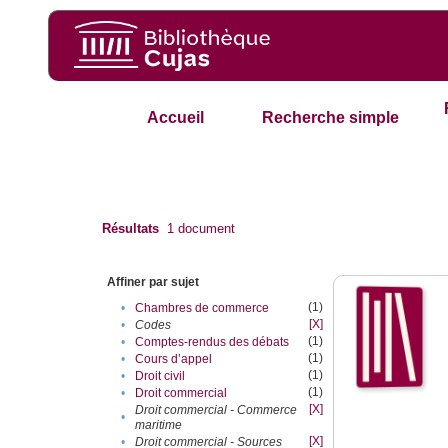
Accueil
Recherche simple
Résultats
1
document
Affiner par sujet
(1)
•
Chambres de commerce
[X]
•
Codes
(1)
•
Comptes-rendus des débats
(1)
•
Cours d’appel
(1)
•
Droit civil
(1)
•
Droit commercial
[X]
Droit commercial - Commerce
•
maritime
[X]
•
Droit commercial - Sources