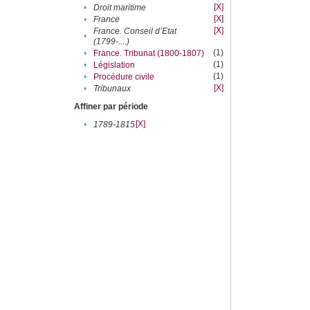
[X]
•
Droit maritime
[X]
•
France
[X]
France. Conseil d’Etat
•
(1799-....)
(1)
•
France. Tribunat (1800-1807)
(1)
•
Législation
(1)
•
Procédure civile
[X]
•
Tribunaux
Affiner par période
[X]
•
1789-1815