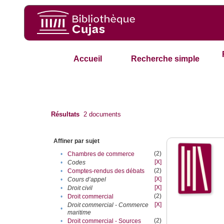
Accueil
Recherche simple
Résultats
2
documents
Affiner par sujet
(2)
•
Chambres de commerce
[X]
•
Codes
(2)
•
Comptes-rendus des débats
[X]
•
Cours d’appel
[X]
•
Droit civil
(2)
•
Droit commercial
[X]
Droit commercial - Commerce
•
maritime
(2)
•
Droit commercial - Sources