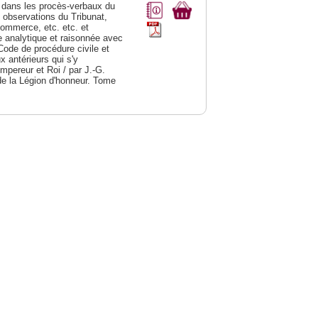
dans les procès-verbaux du
s observations du Tribunat,
commerce, etc. etc. et
analytique et raisonnée avec
Code de procédure civile et
 antérieurs qui s'y
Empereur et Roi / par J.-G.
de la Légion d'honneur. Tome