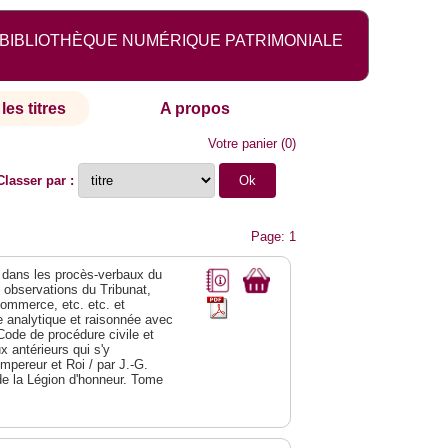
BIBLIOTHÈQUE NUMÉRIQUE PATRIMONIALE
les titres
A propos
Votre panier
(
0
)
Classer par :
Page: 1
dans les procès-verbaux du
s observations du Tribunat,
commerce, etc. etc. et
analytique et raisonnée avec
Code de procédure civile et
 antérieurs qui s'y
Empereur et Roi / par J.-G.
de la Légion d'honneur. Tome