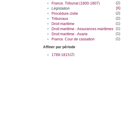
(2)
•
France. Tribunat (1800-1807)
[X]
•
Législation
(2)
•
Procédure civile
(2)
•
Tribunaux
(1)
•
Droit maritime
(1)
•
Droit maritime - Assurances maritimes
(1)
•
Droit maritime - Avarie
(1)
•
France. Cour de cassation
Affiner par période
(2)
•
1789-1815