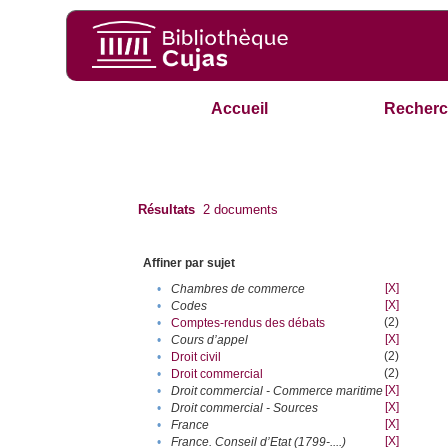
Accueil
Recherc
Résultats
2
documents
Affiner par sujet
[X]
•
Chambres de commerce
[X]
•
Codes
(2)
•
Comptes-rendus des débats
[X]
•
Cours d’appel
(2)
•
Droit civil
(2)
•
Droit commercial
[X]
•
Droit commercial - Commerce maritime
[X]
•
Droit commercial - Sources
[X]
•
France
[X]
•
France. Conseil d’Etat (1799-....)