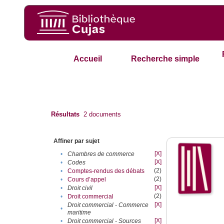
Accueil
Recherche simple
Résultats
2
documents
Affiner par sujet
[X]
•
Chambres de commerce
[X]
•
Codes
(2)
•
Comptes-rendus des débats
(2)
•
Cours d’appel
[X]
•
Droit civil
(2)
•
Droit commercial
[X]
Droit commercial - Commerce
•
maritime
[X]
•
Droit commercial - Sources