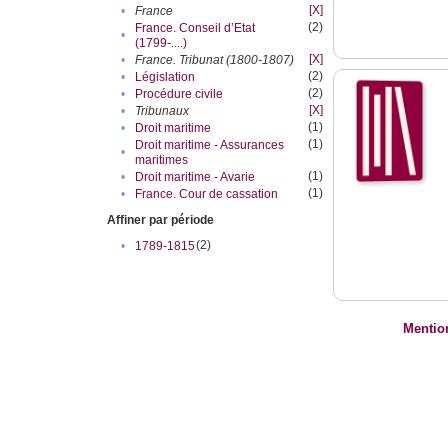
[X]
•
France
(2)
France. Conseil d’Etat
•
(1799-....)
[X]
•
France. Tribunat (1800-1807)
(2)
•
Législation
(2)
•
Procédure civile
[X]
•
Tribunaux
(1)
•
Droit maritime
(1)
Droit maritime - Assurances
•
maritimes
(1)
•
Droit maritime - Avarie
(1)
•
France. Cour de cassation
Affiner par période
(2)
•
1789-1815
Mentio