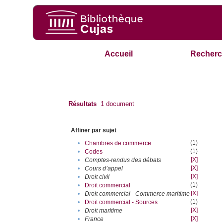
Accueil
Recherc
Résultats
1
document
Affiner par sujet
(1)
•
Chambres de commerce
(1)
•
Codes
[X]
•
Comptes-rendus des débats
[X]
•
Cours d’appel
[X]
•
Droit civil
(1)
•
Droit commercial
[X]
•
Droit commercial - Commerce maritime
(1)
•
Droit commercial - Sources
[X]
•
Droit maritime
[X]
•
France