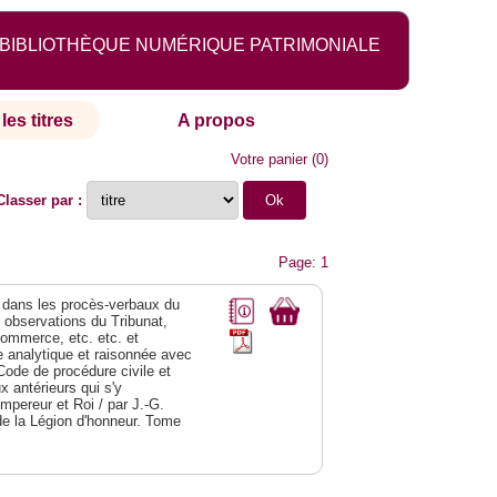
BIBLIOTHÈQUE NUMÉRIQUE PATRIMONIALE
les titres
A propos
Votre panier
(
0
)
Classer par :
Page: 1
dans les procès-verbaux du
s observations du Tribunat,
commerce, etc. etc. et
analytique et raisonnée avec
Code de procédure civile et
 antérieurs qui s'y
Empereur et Roi / par J.-G.
de la Légion d'honneur. Tome