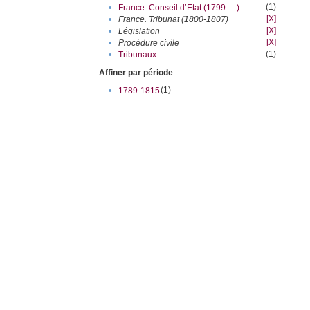
(1)
•
France. Conseil d’Etat (1799-....)
[X]
•
France. Tribunat (1800-1807)
[X]
•
Législation
[X]
•
Procédure civile
(1)
•
Tribunaux
Affiner par période
(1)
•
1789-1815