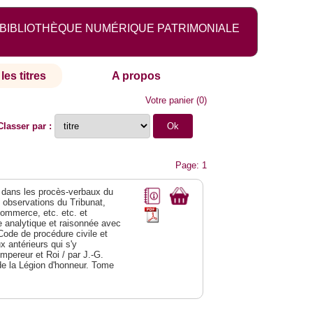
BIBLIOTHÈQUE NUMÉRIQUE PATRIMONIALE
les titres
A propos
Votre panier
(
0
)
Classer par :
Page: 1
dans les procès-verbaux du
s observations du Tribunat,
commerce, etc. etc. et
analytique et raisonnée avec
Code de procédure civile et
 antérieurs qui s'y
Empereur et Roi / par J.-G.
de la Légion d'honneur. Tome