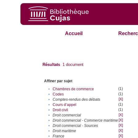
Accueil
Recherc
Résultats
1
document
Affiner par sujet
(1)
•
Chambres de commerce
(1)
•
Codes
[X]
•
Comptes-rendus des débats
(1)
•
Cours d’appel
(1)
•
Droit civil
[X]
•
Droit commercial
[X]
•
Droit commercial - Commerce maritime
[X]
•
Droit commercial - Sources
[X]
•
Droit maritime
[X]
•
France