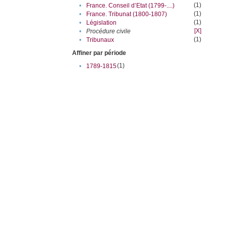
(1)
•
France. Conseil d’Etat (1799-....)
(1)
•
France. Tribunat (1800-1807)
(1)
•
Législation
[X]
•
Procédure civile
(1)
•
Tribunaux
Affiner par période
(1)
•
1789-1815