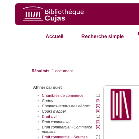
Accueil
Recherche simple
Résultats
1
document
Affiner par sujet
(1)
•
Chambres de commerce
[X]
•
Codes
[X]
•
Comptes-rendus des débats
[X]
•
Cours d’appel
(1)
•
Droit civil
[X]
•
Droit commercial
[X]
Droit commercial - Commerce
•
maritime
(1)
•
Droit commercial - Sources