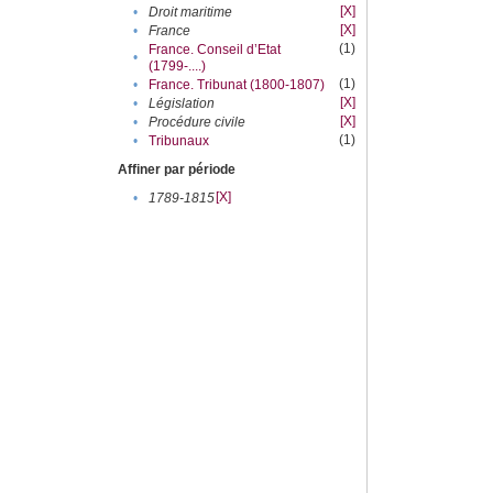
[X]
•
Droit maritime
[X]
•
France
(1)
France. Conseil d’Etat
•
(1799-....)
(1)
•
France. Tribunat (1800-1807)
[X]
•
Législation
[X]
•
Procédure civile
(1)
•
Tribunaux
Affiner par période
[X]
•
1789-1815