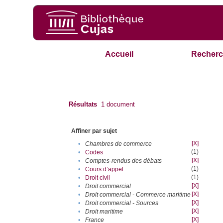
Accueil
Recherc
Résultats
1
document
Affiner par sujet
[X]
•
Chambres de commerce
(1)
•
Codes
[X]
•
Comptes-rendus des débats
(1)
•
Cours d’appel
(1)
•
Droit civil
[X]
•
Droit commercial
[X]
•
Droit commercial - Commerce maritime
[X]
•
Droit commercial - Sources
[X]
•
Droit maritime
[X]
•
France