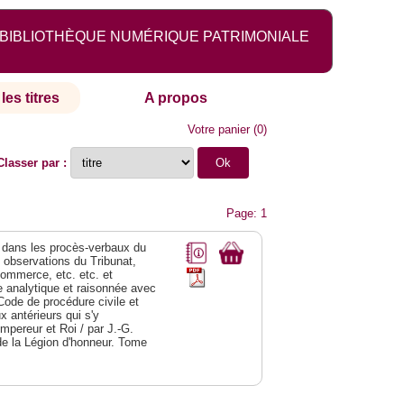
BIBLIOTHÈQUE NUMÉRIQUE PATRIMONIALE
les titres
A propos
Votre panier
(
0
)
Classer par :
Page: 1
dans les procès-verbaux du
s observations du Tribunat,
commerce, etc. etc. et
analytique et raisonnée avec
Code de procédure civile et
 antérieurs qui s'y
Empereur et Roi / par J.-G.
de la Légion d'honneur. Tome