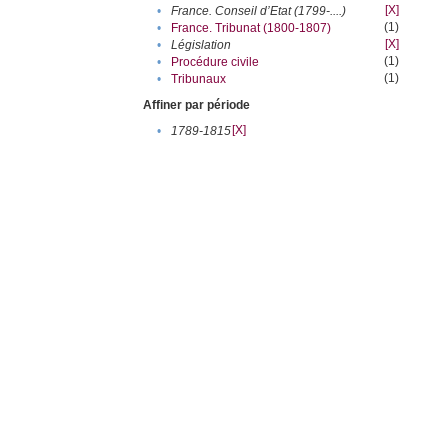
[X]
•
France. Conseil d’Etat (1799-....)
(1)
•
France. Tribunat (1800-1807)
[X]
•
Législation
(1)
•
Procédure civile
(1)
•
Tribunaux
Affiner par période
[X]
•
1789-1815