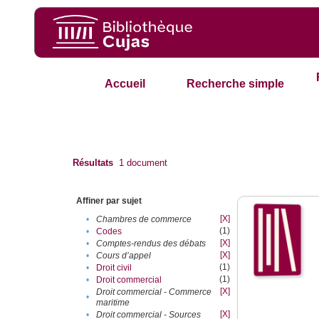
Accueil
Recherche simple
Résultats
1
document
Affiner par sujet
[X]
•
Chambres de commerce
(1)
•
Codes
[X]
•
Comptes-rendus des débats
[X]
•
Cours d’appel
(1)
•
Droit civil
(1)
•
Droit commercial
[X]
Droit commercial - Commerce
•
maritime
[X]
•
Droit commercial - Sources