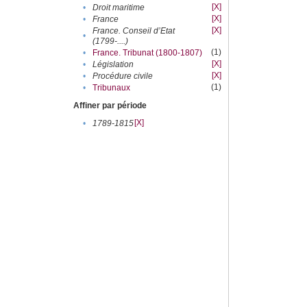
[X]
•
Droit maritime
[X]
•
France
[X]
France. Conseil d’Etat
•
(1799-....)
(1)
•
France. Tribunat (1800-1807)
[X]
•
Législation
[X]
•
Procédure civile
(1)
•
Tribunaux
Affiner par période
[X]
•
1789-1815