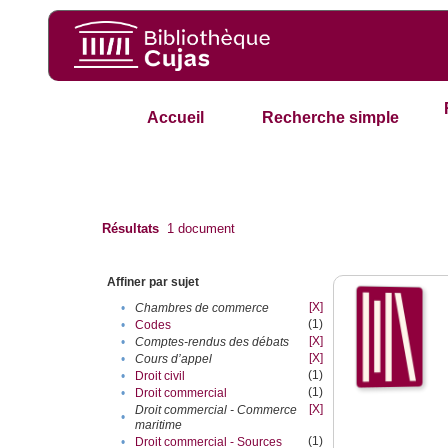
Accueil
Recherche simple
Résultats
1
document
Affiner par sujet
[X]
•
Chambres de commerce
(1)
•
Codes
[X]
•
Comptes-rendus des débats
[X]
•
Cours d’appel
(1)
•
Droit civil
(1)
•
Droit commercial
[X]
Droit commercial - Commerce
•
maritime
(1)
•
Droit commercial - Sources