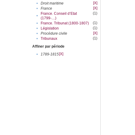
[X]
•
Droit maritime
[X]
•
France
(1)
France. Conseil d’Etat
•
(1799-....)
(1)
•
France. Tribunat (1800-1807)
(1)
•
Législation
[X]
•
Procédure civile
(1)
•
Tribunaux
Affiner par période
[X]
•
1789-1815