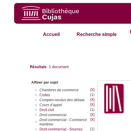
Accueil
Recherche simple
Résultats
1
document
Affiner par sujet
[X]
•
Chambres de commerce
(1)
•
Codes
[X]
•
Comptes-rendus des débats
[X]
•
Cours d’appel
(1)
•
Droit civil
[X]
•
Droit commercial
[X]
Droit commercial - Commerce
•
maritime
(1)
•
Droit commercial - Sources