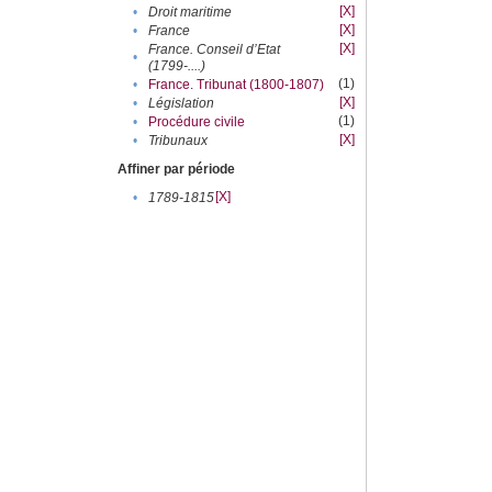
[X]
•
Droit maritime
[X]
•
France
[X]
France. Conseil d’Etat
•
(1799-....)
(1)
•
France. Tribunat (1800-1807)
[X]
•
Législation
(1)
•
Procédure civile
[X]
•
Tribunaux
Affiner par période
[X]
•
1789-1815