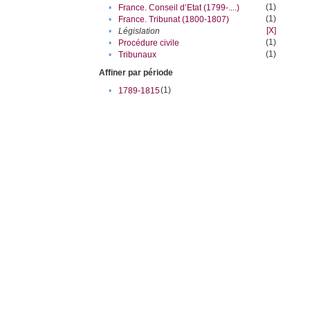
(1)
•
France. Conseil d’Etat (1799-....)
(1)
•
France. Tribunat (1800-1807)
[X]
•
Législation
(1)
•
Procédure civile
(1)
•
Tribunaux
Affiner par période
(1)
•
1789-1815