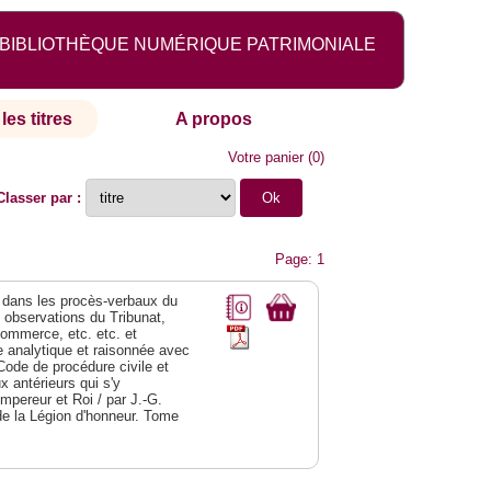
BIBLIOTHÈQUE NUMÉRIQUE PATRIMONIALE
les titres
A propos
Votre panier
(
0
)
Classer par :
Page: 1
dans les procès-verbaux du
s observations du Tribunat,
commerce, etc. etc. et
analytique et raisonnée avec
Code de procédure civile et
 antérieurs qui s'y
Empereur et Roi / par J.-G.
de la Légion d'honneur. Tome