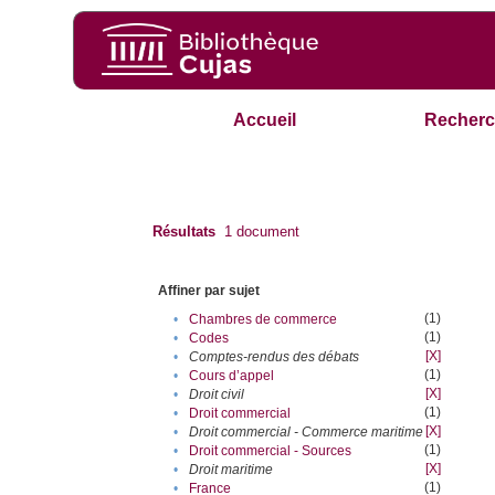
Accueil
Recherc
Résultats
1
document
Affiner par sujet
(1)
•
Chambres de commerce
(1)
•
Codes
[X]
•
Comptes-rendus des débats
(1)
•
Cours d’appel
[X]
•
Droit civil
(1)
•
Droit commercial
[X]
•
Droit commercial - Commerce maritime
(1)
•
Droit commercial - Sources
[X]
•
Droit maritime
(1)
•
France