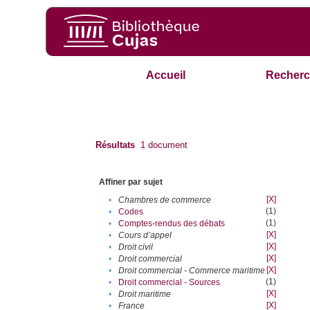
Accueil
Recherc
Résultats
1
document
Affiner par sujet
[X]
•
Chambres de commerce
(1)
•
Codes
(1)
•
Comptes-rendus des débats
[X]
•
Cours d’appel
[X]
•
Droit civil
[X]
•
Droit commercial
[X]
•
Droit commercial - Commerce maritime
(1)
•
Droit commercial - Sources
[X]
•
Droit maritime
[X]
•
France