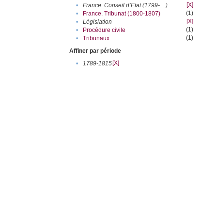
[X]
•
France. Conseil d’Etat (1799-....)
(1)
•
France. Tribunat (1800-1807)
[X]
•
Législation
(1)
•
Procédure civile
(1)
•
Tribunaux
Affiner par période
[X]
•
1789-1815