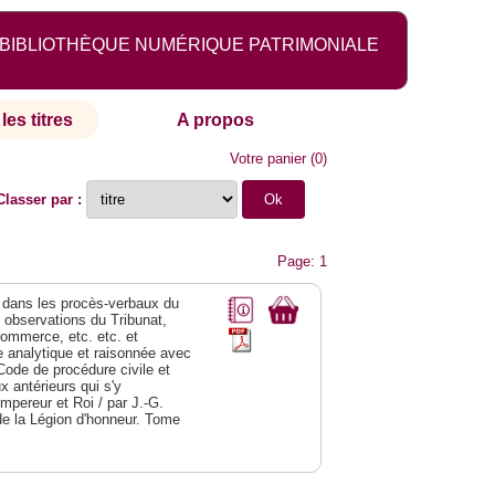
BIBLIOTHÈQUE NUMÉRIQUE PATRIMONIALE
les titres
A propos
Votre panier
(
0
)
Classer par :
Page: 1
dans les procès-verbaux du
s observations du Tribunat,
commerce, etc. etc. et
analytique et raisonnée avec
Code de procédure civile et
 antérieurs qui s'y
Empereur et Roi / par J.-G.
de la Légion d'honneur. Tome