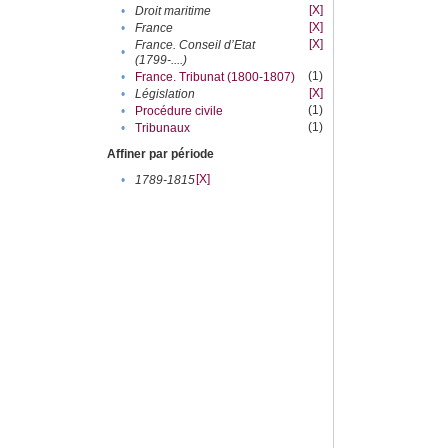
[X]
•
Droit maritime
[X]
•
France
[X]
France. Conseil d’Etat
•
(1799-....)
(1)
•
France. Tribunat (1800-1807)
[X]
•
Législation
(1)
•
Procédure civile
(1)
•
Tribunaux
Affiner par période
[X]
•
1789-1815