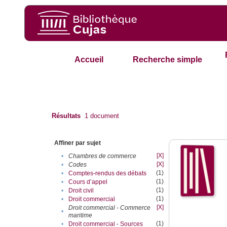
Accueil
Recherche simple
Résultats
1
document
Affiner par sujet
[X]
•
Chambres de commerce
[X]
•
Codes
(1)
•
Comptes-rendus des débats
(1)
•
Cours d’appel
(1)
•
Droit civil
(1)
•
Droit commercial
[X]
Droit commercial - Commerce
•
maritime
(1)
•
Droit commercial - Sources