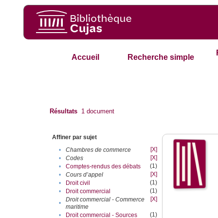
Accueil
Recherche simple
Résultats
1
document
Affiner par sujet
[X]
•
Chambres de commerce
[X]
•
Codes
(1)
•
Comptes-rendus des débats
[X]
•
Cours d’appel
(1)
•
Droit civil
(1)
•
Droit commercial
[X]
Droit commercial - Commerce
•
maritime
(1)
•
Droit commercial - Sources