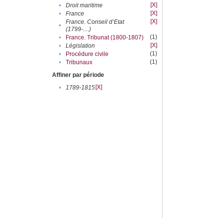
[X]
•
Droit maritime
[X]
•
France
[X]
France. Conseil d’Etat
•
(1799-....)
(1)
•
France. Tribunat (1800-1807)
[X]
•
Législation
(1)
•
Procédure civile
(1)
•
Tribunaux
Affiner par période
[X]
•
1789-1815